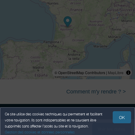
© OpenStreetMap Contributors |
MapLibre
Comment m'y rendre ? >
Ce site utilise des cookies techniques qui permettent et facilitent
OK
votre navigation. Ils sont indispensables et ne sauraient être
Mentions légales
Données Personnelles
Conditions Générales de Vente
supprimés sans affecter l’accès au site et la navigation.
Voir les dates
Indiquez vos dates
Gestion des cookies et données personnelles
Propulsé par
,
services destinés
aux hébergeurs et prestataires
weebnb