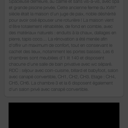
Spacieuse demeure, au calme et sans vis-à-vis, avec spa
et grande piscine privée. Cette ancienne ferme du XVIII°
siècle était la maison d’un juge de paix, noble déshérité
pour avoir osé épouser une roturière ! La maison vient
d’être totalement réhabilitée, de fond en comble, avec
des matériaux naturels : enduits à la chaux, dallages en
pierre, tapis coco… La rénovation a été menée afin
d’offrir un maximum de confort, tout en conservant le
cachet des lieux, notamment les portes basses. Les 6
chambres sont meublées d'1 lit 140 et disposent
chacune d'une salle de bain privative avec wc séparé.
RDC : séjour avec coin-cuisine, billard et babyfoot, salon
avec canapé convertible, CH1, CH2, CH3. Etage : CH4,
CH5, CH6. La chambre 3 et la 6 disposent également
d'un salon privé avec canapé convertible.