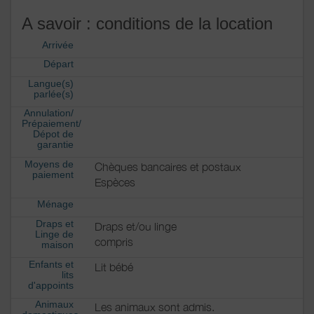
A savoir : conditions de la location
Arrivée
Départ
Langue(s)
parlée(s)
Annulation/
Prépaiement/
Dépot de
garantie
Moyens de
Chèques bancaires et postaux
paiement
Espèces
Ménage
Draps et
Draps et/ou linge
Linge de
compris
maison
Enfants et
Lit bébé
lits
d'appoints
Animaux
Les animaux sont admis.