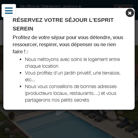
Site Officiel de l'hébergement
, partenaire de
Offices de Tourisme Vallée de l'Isle
RÉSERVEZ VOTRE SÉJOUR L'ESPRIT
GÎTES - MAS DE FAYOLLE - MAS DE VIOLETTE - MAS DE
SEREIN
BARRAT - PÉRIGORD
Profitez de votre séjour pour vous détendre, vous
ressourcer, respirer, vous dépenser ou ne rien
faire ! :
Nous nettoyons avec soins le logement entre
chaque location
Vous profitez d’un jardin privatif, une terrasse,
etc...
Nous vous conseillons de bonnes adresses
(producteurs locaux, restaurants…) et vous
partagerons nos petits secrets