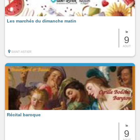
Les marchés du dimanche matin
le
9
AOUT
SAINT-ASTIER
Récital baroque
le
9
AOUT