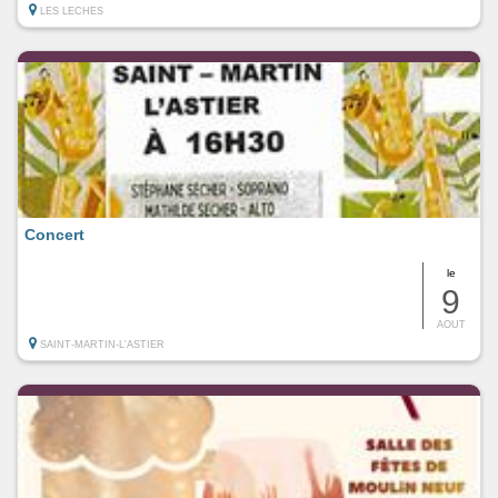
LES LECHES
Concert
le
9
AOUT
SAINT-MARTIN-L'ASTIER