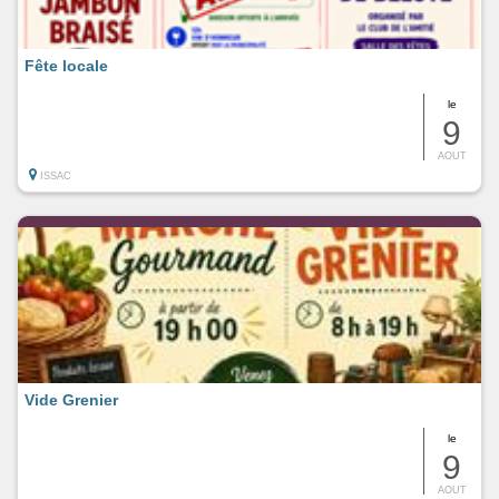
Fête locale
le
9
AOUT
ISSAC
Vide Grenier
le
9
AOUT