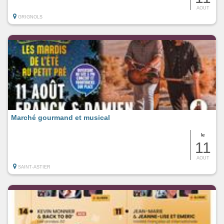
AOUT
GRIGNOLS
Marché gourmand et musical
le
11
AOUT
SAINT-ASTIER