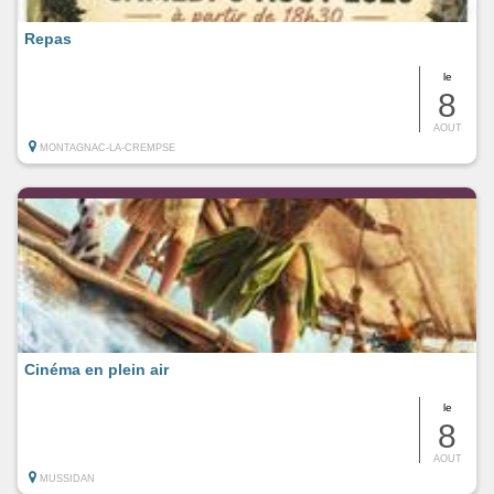
Repas
le
8
AOUT
MONTAGNAC-LA-CREMPSE
Cinéma en plein air
le
8
AOUT
MUSSIDAN