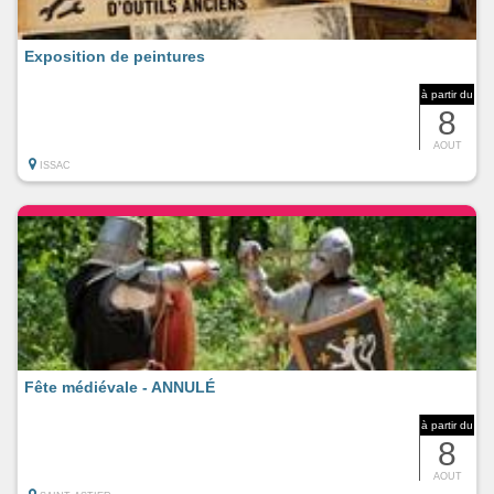
Exposition de peintures
à partir du
8
AOUT
ISSAC
Fête médiévale - ANNULÉ
à partir du
8
AOUT