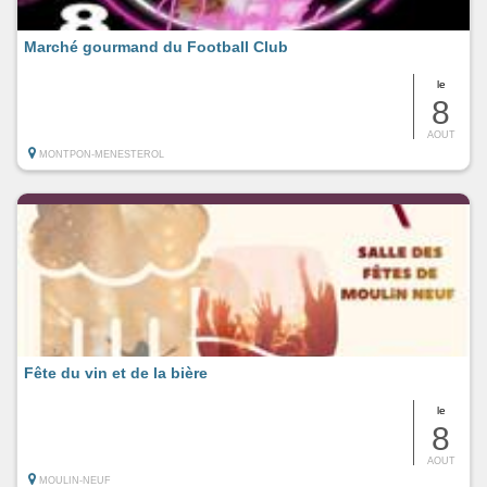
Marché gourmand du Football Club
le
8
AOUT
MONTPON-MENESTEROL
Fête du vin et de la bière
le
8
AOUT
MOULIN-NEUF