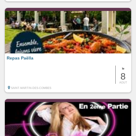
Repas Paëlla
le
8
AOUT
SAINT-MARTIN-DES-COMBES