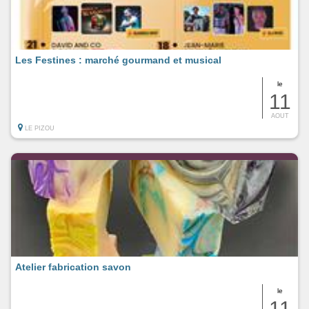
Les Festines : marché gourmand et musical
le
11
AOUT
LE PIZOU
Atelier fabrication savon
le
11