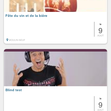
Fête du vin et de la bière
le
9
AOUT
MOULIN-NEUF
Blind test
le
9
AOUT