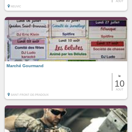
AOUT
NEUVIC
Marché Gourmand
le
10
AOUT
SAINT-FRONT-DE-PRADOUX