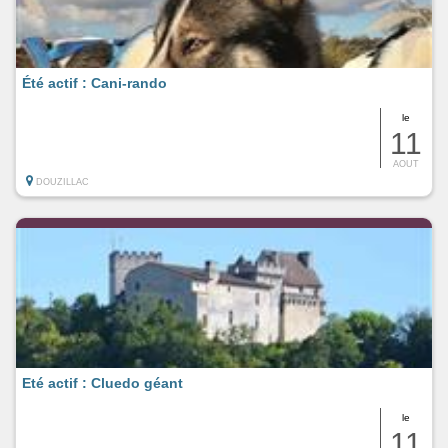
Été actif : Cani-rando
le
11
AOUT
DOUZILLAC
Eté actif : Cluedo géant
le
11