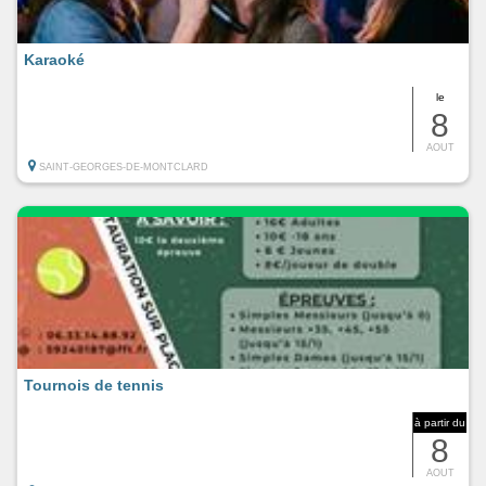
Karaoké
le
8
AOUT
SAINT-GEORGES-DE-MONTCLARD
Tournois de tennis
à partir du
8
AOUT