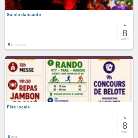
Soirée dansante
le
8
AOUT
MUSSIDAN
Fête locale
le
8
AOUT
ISSAC