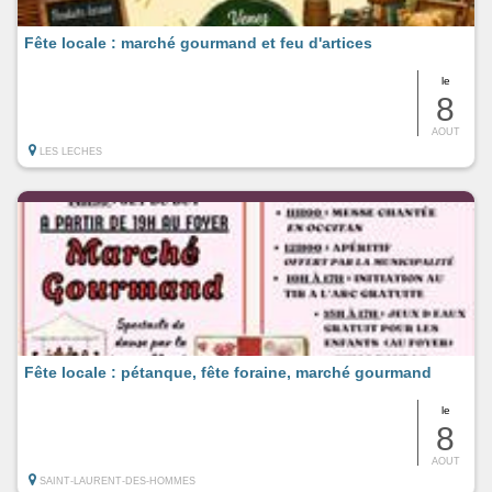
Fête locale : marché gourmand et feu d'artices
le
8
AOUT
LES LECHES
Fête locale : pétanque, fête foraine, marché gourmand
le
8
AOUT
SAINT-LAURENT-DES-HOMMES