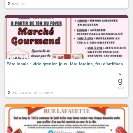
MUSSIDAN
Fête locale : vide grenier, jeux, fête foraine, feu d'artifices
le
9
AOUT
SAINT-LAURENT-DES-HOMMES