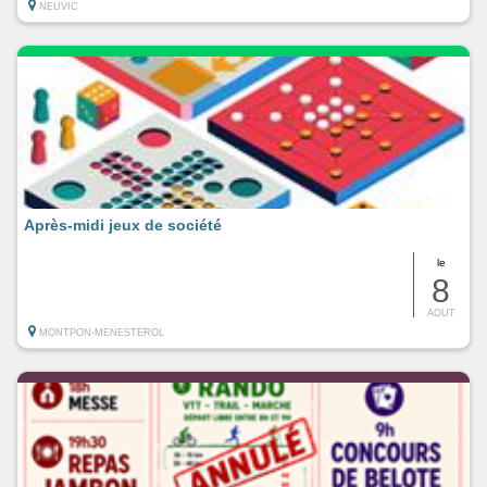
NEUVIC
Après-midi jeux de société
le
8
AOUT
MONTPON-MENESTEROL